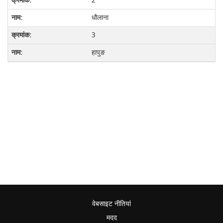
2
धौलाना
3
हापुङ
वेबसाइट नीतियां
मदद