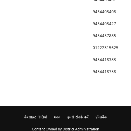
9454403408
9454403427
9454457885
01222315625
9454418383
9454418758
वेबसाइट नीतियां
मदद
हमसे संपर्क करें
फ़ीडबैक
Content Owned by District Administration