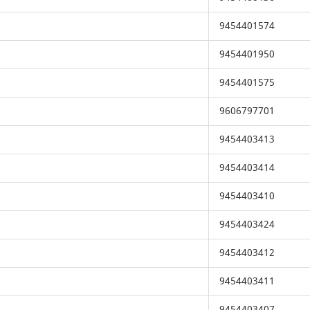
9454401574
9454401950
9454401575
9606797701
9454403413
9454403414
9454403410
9454403424
9454403412
9454403411
9454403407