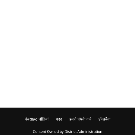
वेबसाइट नीतियां
मदद
हमसे संपर्क करें
फ़ीडबैक
Content Owned by District Administration