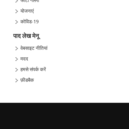
फोटो गैलरी
योजनाएं
कोविड-19
पाद लेख मेनू
वेबसाइट नीतियां
मदद
हमसे संपर्क करें
फ़ीडबैक